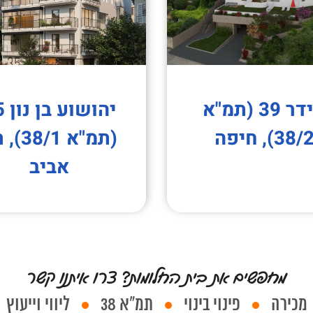
אידר 39 (תמ"א
יהוש
38/), חיפה
(תמ"א /1
אביב
מחפשים את בית החלומות? צרו איתנו קשר
מכירה
פינוי בינוי
תמ"א 38
ליווי וייעוץ